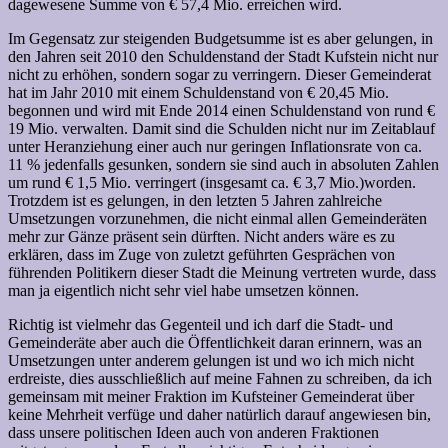
dagewesene Summe von € 57,4 Mio. erreichen wird.
Im Gegensatz zur steigenden Budgetsumme ist es aber gelungen, in
den Jahren seit 2010 den Schuldenstand der Stadt Kufstein nicht nur
nicht zu erhöhen, sondern sogar zu verringern. Dieser Gemeinderat
hat im Jahr 2010 mit einem Schuldenstand von € 20,45 Mio.
begonnen und wird mit Ende 2014 einen Schuldenstand von rund €
19 Mio. verwalten. Damit sind die Schulden nicht nur im Zeitablauf
unter Heranziehung einer auch nur geringen Inflationsrate von ca.
11 % jedenfalls gesunken, sondern sie sind auch in absoluten Zahlen
um rund € 1,5 Mio. verringert (insgesamt ca. € 3,7 Mio.)worden.
Trotzdem ist es gelungen, in den letzten 5 Jahren zahlreiche
Umsetzungen vorzunehmen, die nicht einmal allen Gemeinderäten
mehr zur Gänze präsent sein dürften. Nicht anders wäre es zu
erklären, dass im Zuge von zuletzt geführten Gesprächen von
führenden Politikern dieser Stadt die Meinung vertreten wurde, dass
man ja eigentlich nicht sehr viel habe umsetzen können.
Richtig ist vielmehr das Gegenteil und ich darf die Stadt- und
Gemeinderäte aber auch die Öffentlichkeit daran erinnern, was an
Umsetzungen unter anderem gelungen ist und wo ich mich nicht
erdreiste, dies ausschließlich auf meine Fahnen zu schreiben, da ich
gemeinsam mit meiner Fraktion im Kufsteiner Gemeinderat über
keine Mehrheit verfüge und daher natürlich darauf angewiesen bin,
dass unsere politischen Ideen auch von anderen Fraktionen