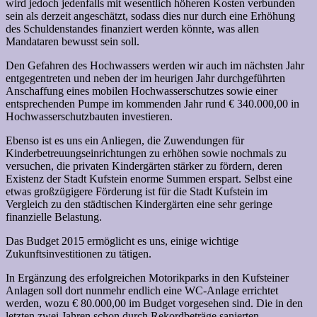
wird jedoch jedenfalls mit wesentlich höheren Kosten verbunden
sein als derzeit angeschätzt, sodass dies nur durch eine Erhöhung
des Schuldenstandes finanziert werden könnte, was allen
Mandataren bewusst sein soll.
Den Gefahren des Hochwassers werden wir auch im nächsten Jahr
entgegentreten und neben der im heurigen Jahr durchgeführten
Anschaffung eines mobilen Hochwasserschutzes sowie einer
entsprechenden Pumpe im kommenden Jahr rund € 340.000,00 in
Hochwasserschutzbauten investieren.
Ebenso ist es uns ein Anliegen, die Zuwendungen für
Kinderbetreuungseinrichtungen zu erhöhen sowie nochmals zu
versuchen, die privaten Kindergärten stärker zu fördern, deren
Existenz der Stadt Kufstein enorme Summen erspart. Selbst eine
etwas großzügigere Förderung ist für die Stadt Kufstein im
Vergleich zu den städtischen Kindergärten eine sehr geringe
finanzielle Belastung.
Das Budget 2015 ermöglicht es uns, einige wichtige
Zukunftsinvestitionen zu tätigen.
In Ergänzung des erfolgreichen Motorikparks in den Kufsteiner
Anlagen soll dort nunmehr endlich eine WC-Anlage errichtet
werden, wozu € 80.000,00 im Budget vorgesehen sind. Die in den
letzten zwei Jahren schon durch Rekordbeträge sanierten